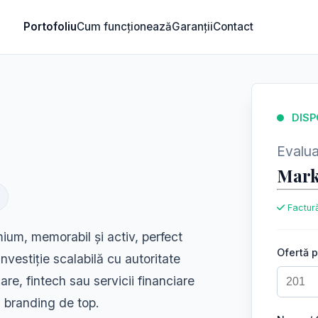
Portofoliu
Cum funcționează
Garanții
Contact
DISP
Evaluar
Mark
Factură
um, memorabil și activ, perfect
Ofertă 
 investiție scalabilă cu autoritate
re, fintech sau servicii financiare
 branding de top.