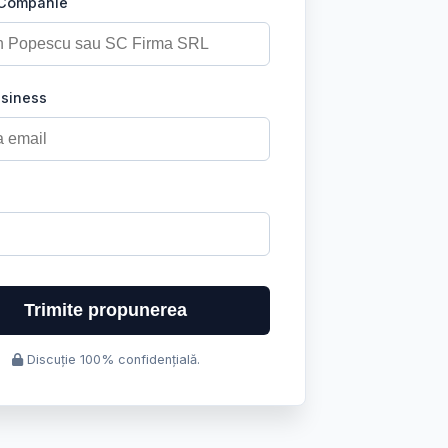
 Companie
usiness
Trimite propunerea
Discuție 100% confidențială.