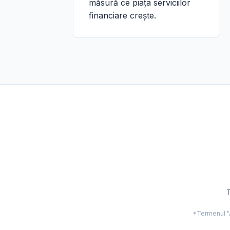
măsură ce piața serviciilor
financiare crește.
T
*Termenul "Ac