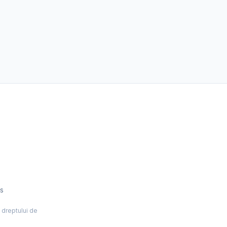
es
l dreptului de