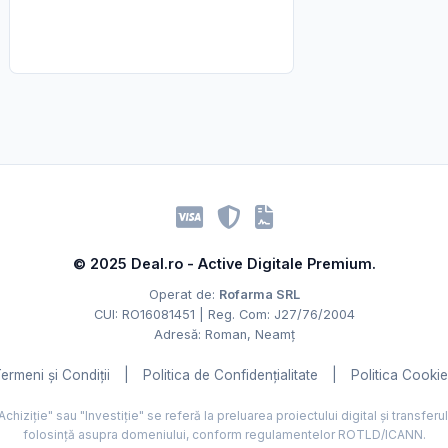
© 2025 Deal.ro - Active Digitale Premium.
Operat de:
Rofarma SRL
CUI: RO16081451 | Reg. Com: J27/76/2004
Adresă: Roman, Neamț
ermeni și Condiții
|
Politica de Confidențialitate
|
Politica Cooki
hiziție" sau "Investiție" se referă la preluarea proiectului digital și transferu
folosință asupra domeniului, conform regulamentelor ROTLD/ICANN.