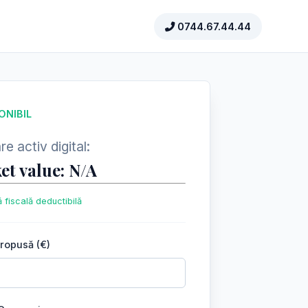
0744.67.44.44
ONIBIL
e activ digital:
et value: N/A
 fiscală deductibilă
propusă (€)