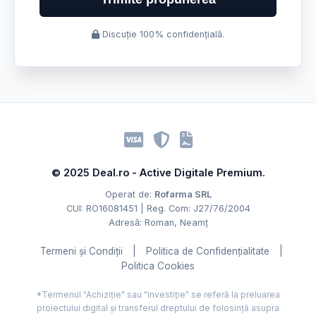
Discuție 100% confidențială.
© 2025 Deal.ro - Active Digitale Premium.
Operat de:
Rofarma SRL
CUI: RO16081451 | Reg. Com: J27/76/2004
Adresă: Roman, Neamț
Termeni și Condiții
|
Politica de Confidențialitate
|
Politica Cookies
*Termenul "Achiziție" sau "Investiție" se referă la preluarea
proiectului digital și transferul dreptului de folosință asupra