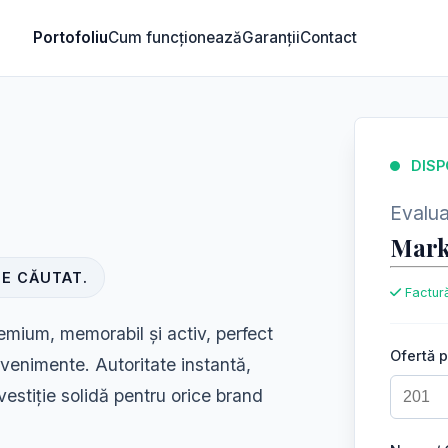
Portofoliu
Cum funcționează
Garanții
Contact
DISP
Evaluar
Mark
E CĂUTAT.
Factură
emium, memorabil și activ, perfect
Ofertă 
 evenimente. Autoritate instantă,
vestiție solidă pentru orice brand