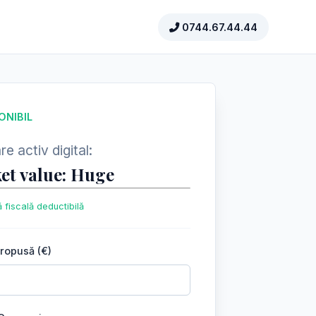
0744.67.44.44
ONIBIL
e activ digital:
et value: Huge
 fiscală deductibilă
propusă (€)