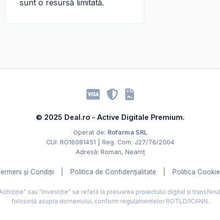
sunt o resursă limitată.
© 2025 Deal.ro - Active Digitale Premium.
Operat de:
Rofarma SRL
CUI: RO16081451 | Reg. Com: J27/76/2004
Adresă: Roman, Neamț
ermeni și Condiții
|
Politica de Confidențialitate
|
Politica Cooki
hiziție" sau "Investiție" se referă la preluarea proiectului digital și transferu
folosință asupra domeniului, conform regulamentelor ROTLD/ICANN.