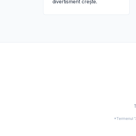
divertisment crește.
T
*Termenul "Ac