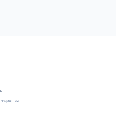
es
l dreptului de