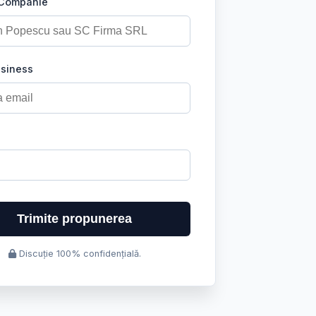
 Companie
usiness
Trimite propunerea
Discuție 100% confidențială.