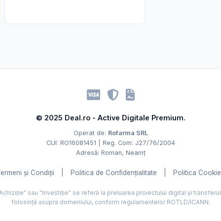
© 2025 Deal.ro - Active Digitale Premium.
Operat de:
Rofarma SRL
CUI: RO16081451 | Reg. Com: J27/76/2004
Adresă: Roman, Neamț
ermeni și Condiții
|
Politica de Confidențialitate
|
Politica Cooki
hiziție" sau "Investiție" se referă la preluarea proiectului digital și transferu
folosință asupra domeniului, conform regulamentelor ROTLD/ICANN.