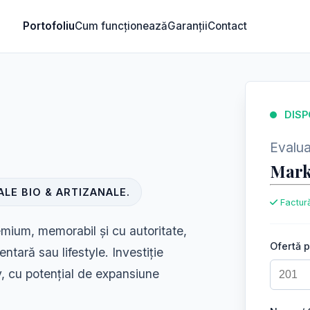
Portofoliu
Cum funcționează
Garanții
Contact
DISP
Evaluar
Mark
LE BIO & ARTIZANALE.
Factură
mium, memorabil și cu autoritate,
Ofertă 
entară sau lifestyle. Investiție
v, cu potențial de expansiune