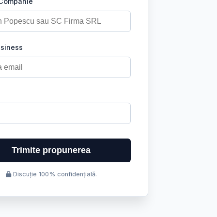
 Companie
usiness
Trimite propunerea
Discuție 100% confidențială.