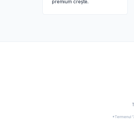
premium crește.
T
*Termenul "Ac