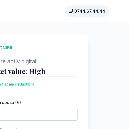
0744.67.44.44
ONIBIL
e activ digital:
et value: High
 fiscală deductibilă
propusă (€)