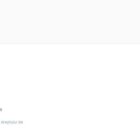
es
l dreptului de