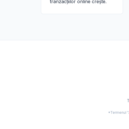
tranzacțiilor online crește.
T
*Termenul "Ac