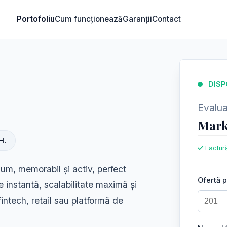
Portofoliu
Cum funcționează
Garanții
Contact
DISP
Evaluar
Mark
H.
Factură
um, memorabil și activ, perfect
Ofertă 
ate instantă, scalabilitate maximă și
fintech, retail sau platformă de