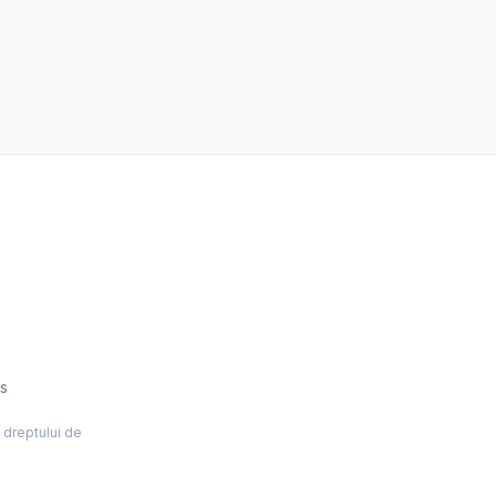
es
l dreptului de