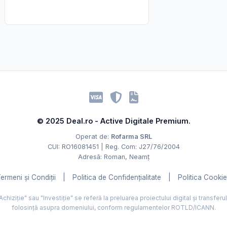
© 2025 Deal.ro - Active Digitale Premium.
Operat de:
Rofarma SRL
CUI: RO16081451 | Reg. Com: J27/76/2004
Adresă: Roman, Neamț
ermeni și Condiții
|
Politica de Confidențialitate
|
Politica Cooki
hiziție" sau "Investiție" se referă la preluarea proiectului digital și transferu
folosință asupra domeniului, conform regulamentelor ROTLD/ICANN.