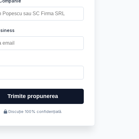
 Companie
usiness
Trimite propunerea
Discuție 100% confidențială.