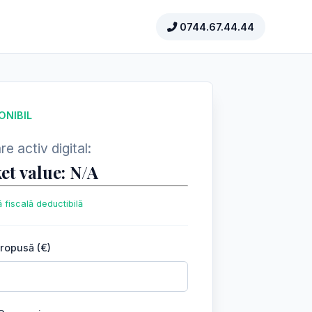
0744.67.44.44
ONIBIL
e activ digital:
et value: N/A
 fiscală deductibilă
propusă (€)