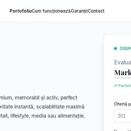
Portofoliu
Cum funcționează
Garanții
Contact
DISP
Evaluar
Mark
Factură
ium, memorabil și activ, perfect
Ofertă 
oritate instantă, scalabilitate maximă
tail, lifestyle, media sau alimentație.