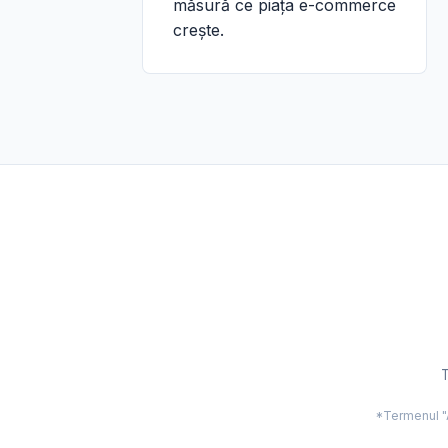
măsură ce piața e-commerce
crește.
T
*Termenul "Ac