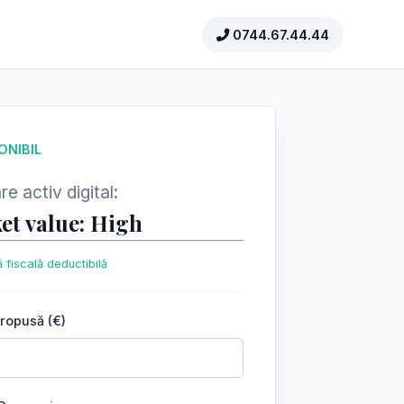
0744.67.44.44
ONIBIL
e activ digital:
et value: High
 fiscală deductibilă
propusă (€)