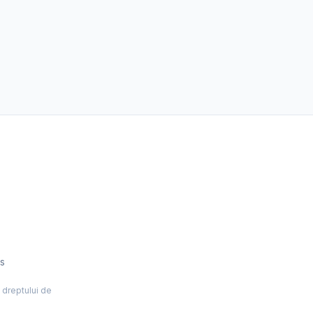
es
l dreptului de