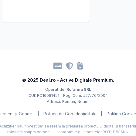
© 2025 Deal.ro - Active Digitale Premium.
Operat de:
Rofarma SRL
CUI: RO16081451 | Reg. Com: J27/76/2004
Adresă: Roman, Neamț
ermeni și Condiții
|
Politica de Confidențialitate
|
Politica Cooki
hiziție" sau "Investiție" se referă la preluarea proiectului digital și transferu
folosință asupra domeniului, conform regulamentelor ROTLD/ICANN.