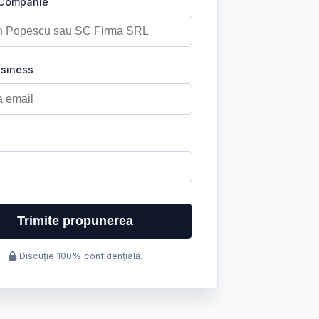
 Companie
usiness
Trimite propunerea
Discuție 100% confidențială.