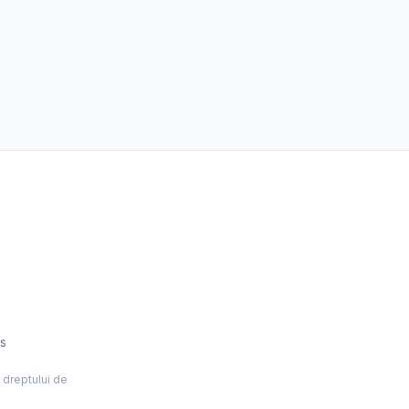
es
l dreptului de