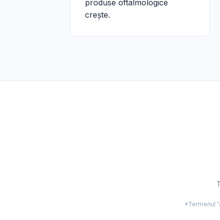
produse oftalmologice
crește.
T
*Termenul "Ac