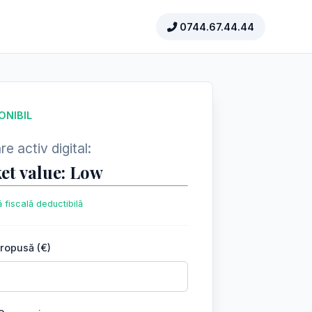
0744.67.44.44
ONIBIL
e activ digital:
et value: Low
 fiscală deductibilă
propusă (€)