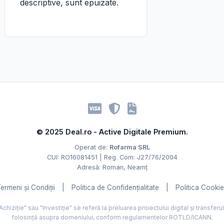
descriptive, sunt epuizate.
© 2025 Deal.ro - Active Digitale Premium.
Operat de:
Rofarma SRL
CUI: RO16081451 | Reg. Com: J27/76/2004
Adresă: Roman, Neamț
ermeni și Condiții
|
Politica de Confidențialitate
|
Politica Cooki
hiziție" sau "Investiție" se referă la preluarea proiectului digital și transferu
folosință asupra domeniului, conform regulamentelor ROTLD/ICANN.