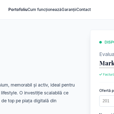
Portofoliu
Cum funcționează
Garanții
Contact
DISP
Evaluar
Mark
Factură
ium, memorabil și activ, ideal pentru
Ofertă 
u lifestyle. O investiție scalabilă ce
e de top pe piața digitală din