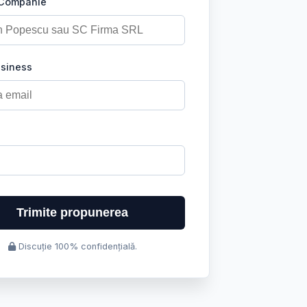
 Companie
usiness
Trimite propunerea
Discuție 100% confidențială.