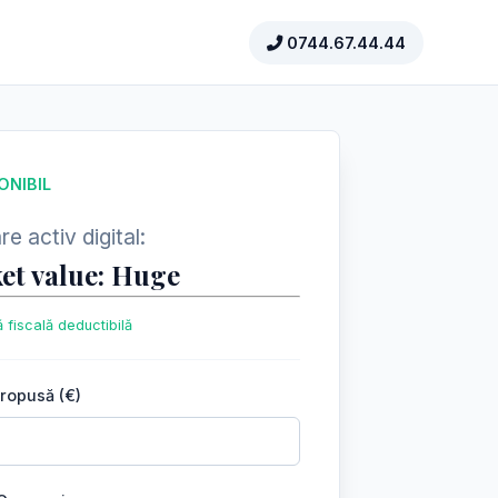
0744.67.44.44
ONIBIL
e activ digital:
et value: Huge
 fiscală deductibilă
propusă (€)