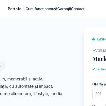
Portofoliu
Cum funcționează
Garanții
Contact
DISP
Evaluar
Mark
.
Factură
m, memorabil și activ.
Ofertă 
ață, cu autoritate și impact.
tforme alimentare, lifestyle, media