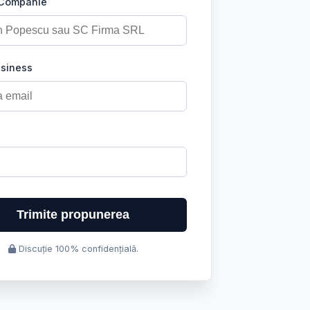
 Companie
usiness
Trimite propunerea
Discuție 100% confidențială.