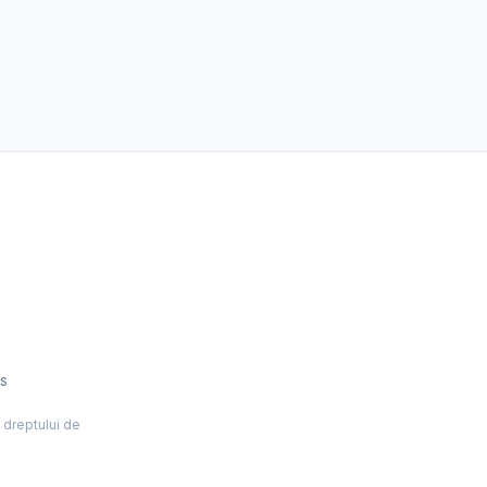
es
l dreptului de