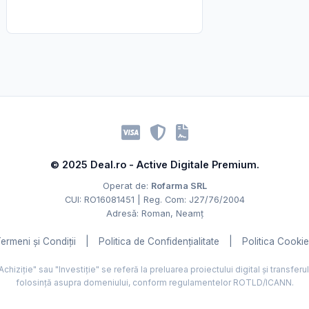
© 2025 Deal.ro - Active Digitale Premium.
Operat de:
Rofarma SRL
CUI: RO16081451 | Reg. Com: J27/76/2004
Adresă: Roman, Neamț
ermeni și Condiții
|
Politica de Confidențialitate
|
Politica Cooki
hiziție" sau "Investiție" se referă la preluarea proiectului digital și transferu
folosință asupra domeniului, conform regulamentelor ROTLD/ICANN.