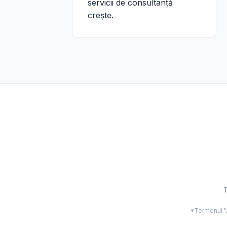
servicii de consultanță
crește.
T
*Termenul "Ac