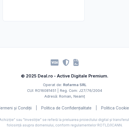
© 2025 Deal.ro - Active Digitale Premium.
Operat de:
Rofarma SRL
CUI: RO16081451 | Reg. Com: J27/76/2004
Adresă: Roman, Neamț
ermeni și Condiții
|
Politica de Confidențialitate
|
Politica Cooki
hiziție" sau "Investiție" se referă la preluarea proiectului digital și transferu
folosință asupra domeniului, conform regulamentelor ROTLD/ICANN.