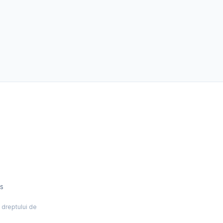
es
l dreptului de