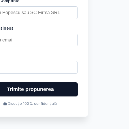
 Companie
usiness
Trimite propunerea
Discuție 100% confidențială.