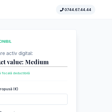
0744.67.44.44
ONIBIL
e activ digital:
et value: Medium
 fiscală deductibilă
propusă (€)