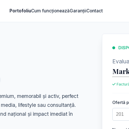
Portofoliu
Cum funcționează
Garanții
Contact
DISP
Evaluar
Mark
Factură
mium, memorabil și activ, perfect
Ofertă 
n media, lifestyle sau consultanță.
and național și impact imediat în