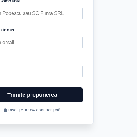
 Companie
usiness
Trimite propunerea
Discuție 100% confidențială.