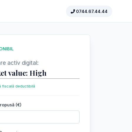
0744.67.44.44
ONIBIL
e activ digital:
et value: High
 fiscală deductibilă
propusă (€)