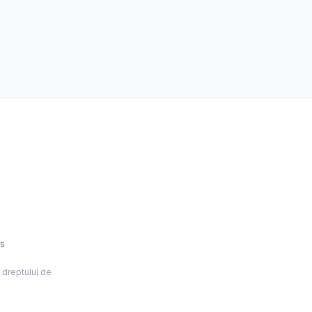
es
l dreptului de