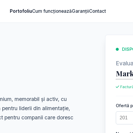
Portofoliu
Cum funcționează
Garanții
Contact
DISP
Evaluar
Mark
Factură
mium, memorabil și activ, cu
Ofertă 
 pentru liderii din alimentație,
ect pentru companii care doresc