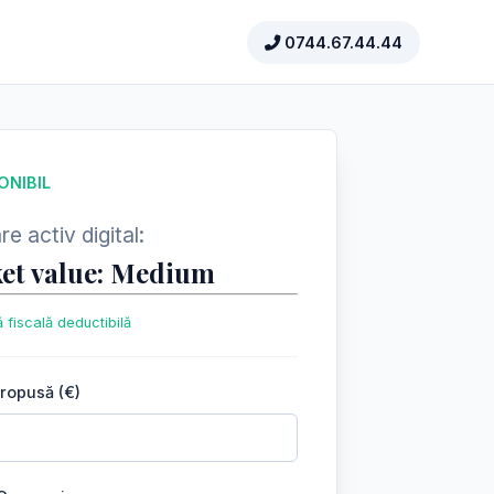
0744.67.44.44
ONIBIL
e activ digital:
et value: Medium
 fiscală deductibilă
propusă (€)