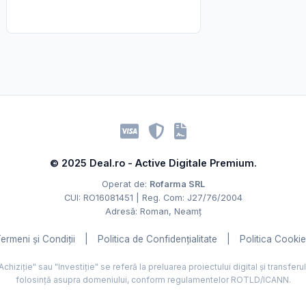
© 2025 Deal.ro - Active Digitale Premium.
Operat de:
Rofarma SRL
CUI: RO16081451 | Reg. Com: J27/76/2004
Adresă: Roman, Neamț
ermeni și Condiții
|
Politica de Confidențialitate
|
Politica Cooki
hiziție" sau "Investiție" se referă la preluarea proiectului digital și transferu
folosință asupra domeniului, conform regulamentelor ROTLD/ICANN.