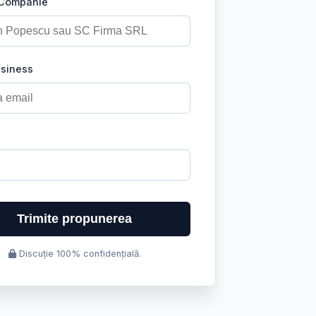
 Companie
usiness
Trimite propunerea
Discuție 100% confidențială.