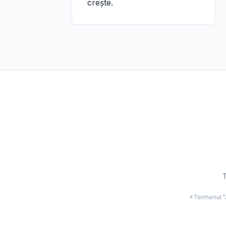
crește.
T
*Termenul "Ac