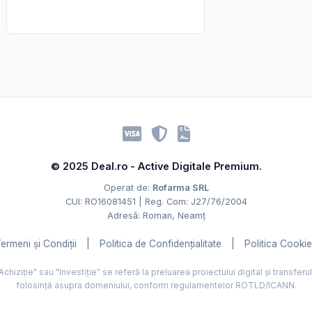
© 2025 Deal.ro - Active Digitale Premium.
Operat de:
Rofarma SRL
CUI: RO16081451 | Reg. Com: J27/76/2004
Adresă: Roman, Neamț
ermeni și Condiții
|
Politica de Confidențialitate
|
Politica Cooki
hiziție" sau "Investiție" se referă la preluarea proiectului digital și transferu
folosință asupra domeniului, conform regulamentelor ROTLD/ICANN.