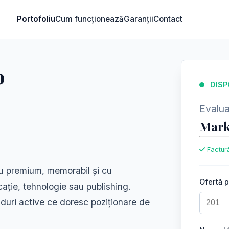
Portofoliu
Cum funcționează
Garanții
Contact
o
DISP
Evaluar
Mark
Factură
u premium, memorabil și cu
Ofertă 
ucație, tehnologie sau publishing.
anduri active ce doresc poziționare de