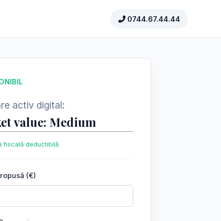
0744.67.44.44
ONIBIL
e activ digital:
et value: Medium
 fiscală deductibilă
propusă (€)