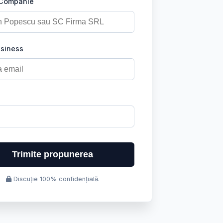
 Companie
usiness
Trimite propunerea
Discuție 100% confidențială.