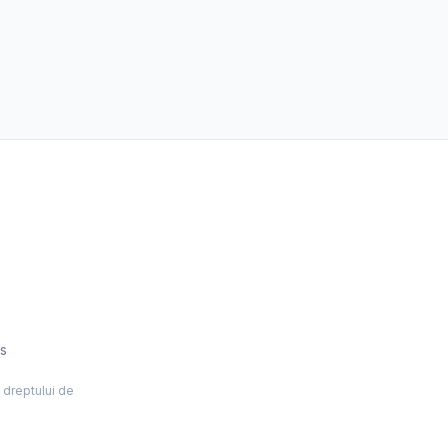
es
l dreptului de