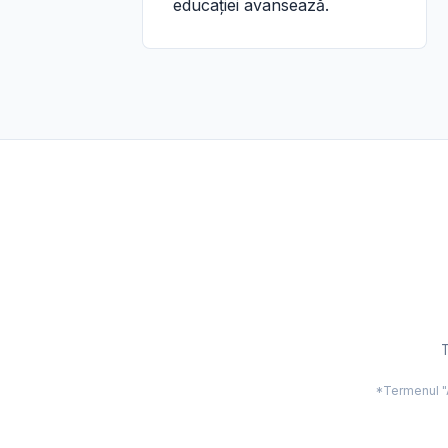
educației avansează.
T
*Termenul "Ac