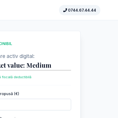
0744.67.44.44
ONIBIL
e activ digital:
et value: Medium
 fiscală deductibilă
propusă (€)