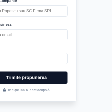
 Companie
usiness
Trimite propunerea
Discuție 100% confidențială.