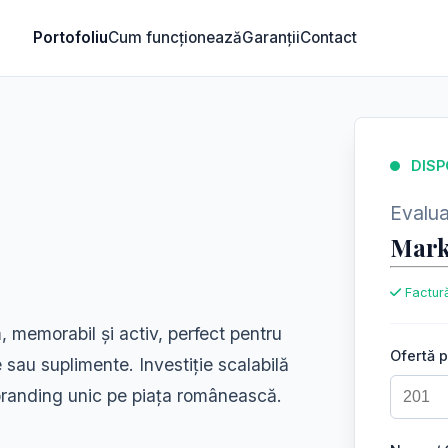
Portofoliu
Cum funcționează
Garanții
Contact
DISP
Evaluar
Mark
Factură
 memorabil și activ, perfect pentru
Ofertă 
e sau suplimente. Investiție scalabilă
e branding unic pe piața românească.