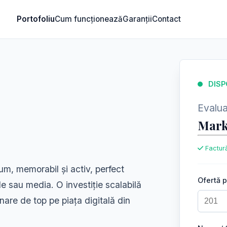
Portofoliu
Cum funcționează
Garanții
Contact
DISP
Evaluar
Mark
Factură
m, memorabil și activ, perfect
Ofertă 
tyle sau media. O investiție scalabilă
onare de top pe piața digitală din