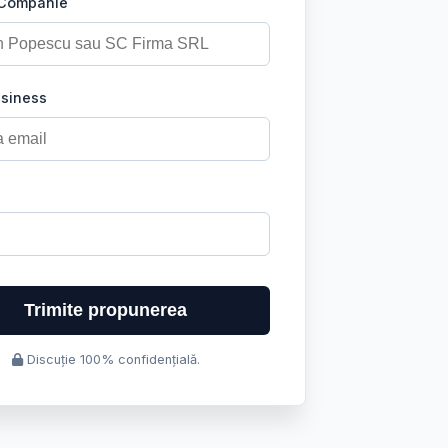
 Companie
usiness
Trimite propunerea
Discuție 100% confidențială.