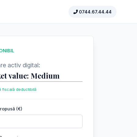
0744.67.44.44
ONIBIL
e activ digital:
et value: Medium
 fiscală deductibilă
propusă (€)