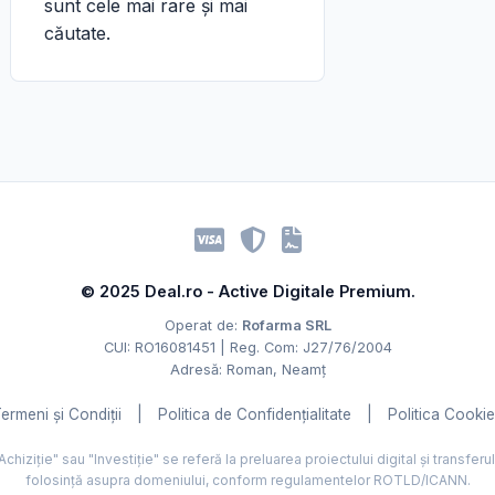
sunt cele mai rare și mai
căutate.
© 2025 Deal.ro - Active Digitale Premium.
Operat de:
Rofarma SRL
CUI: RO16081451 | Reg. Com: J27/76/2004
Adresă: Roman, Neamț
ermeni și Condiții
|
Politica de Confidențialitate
|
Politica Cooki
hiziție" sau "Investiție" se referă la preluarea proiectului digital și transferu
folosință asupra domeniului, conform regulamentelor ROTLD/ICANN.