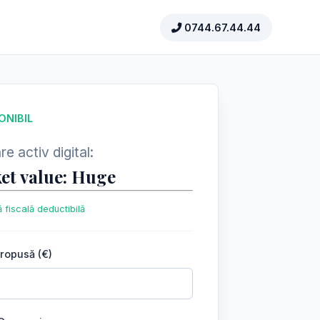
0744.67.44.44
ONIBIL
e activ digital:
et value: Huge
 fiscală deductibilă
propusă (€)