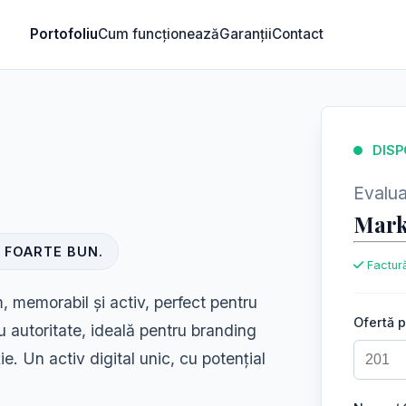
Portofoliu
Cum funcționează
Garanții
Contact
DISP
Evaluar
Mark
 FOARTE BUN.
Factură
memorabil și activ, perfect pentru
Ofertă 
cu autoritate, ideală pentru branding
ie. Un activ digital unic, cu potențial