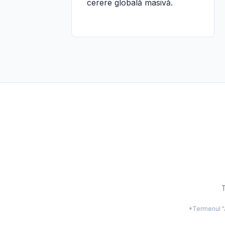
cerere globală masivă.
T
*Termenul "Ac