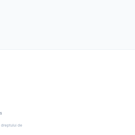
es
l dreptului de