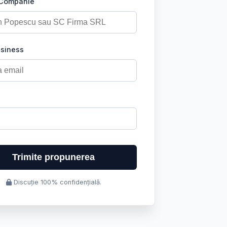
 Companie
usiness
Trimite propunerea
Discuție 100% confidențială.